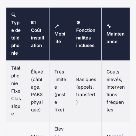
🔍
Typ
💶
⚙️
📍
🔧
e de
Coût
Fonction
Mobi
Mainten
télé
install
nalités
lité
ance
pho
ation
incluses
nie
Télé
Élevé
Très
Couts
pho
(câbl
limité
Basiques
élevés,
nie
age,
e
(appels,
interven
Fixe
PABX
(post
transfert
tions
Clas
physi
e
)
fréquen
siqu
que)
fixe)
tes
e
Élev