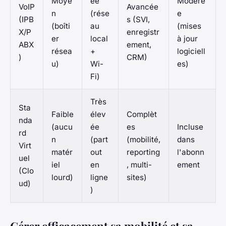
Moye
ée
Modéré
VoIP
Avancée
n
(rése
e
(IPB
s (SVI,
(boîti
au
(mises
X/P
enregistr
er
local
à jour
ABX
ement,
résea
+
logiciell
)
CRM)
u)
Wi-
es)
Fi)
Très
Sta
Faible
élev
Complèt
nda
(aucu
ée
es
Incluse
rd
n
(part
(mobilité,
dans
Virt
matér
out
reporting
l'abonn
uel
iel
en
, multi-
ement
(Clo
lourd)
ligne
sites)
ud)
)